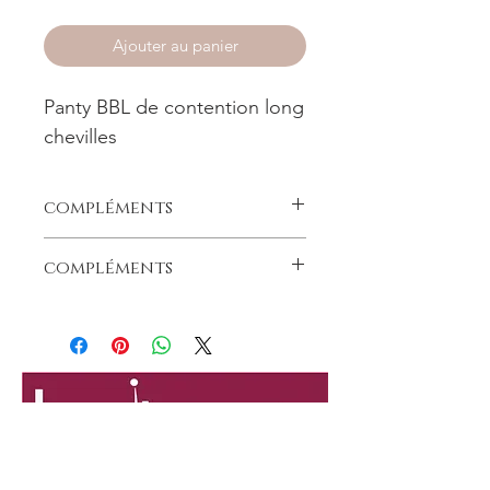
Ajouter au panier
Panty BBL de contention long
chevilles
compléments
chirurgies : liposuccion abdominoplastie
compléments
Panty BBL de contention long en tissu
composé de polyamide et d'élasthanne,
100% sans latex.
Amincit la silhouette par un soutien de
l'abdomen et des cuisses.
Contient également genoux et mollets.
Ouverture entre-jambes.
Fermeture frontale par 2 rangées