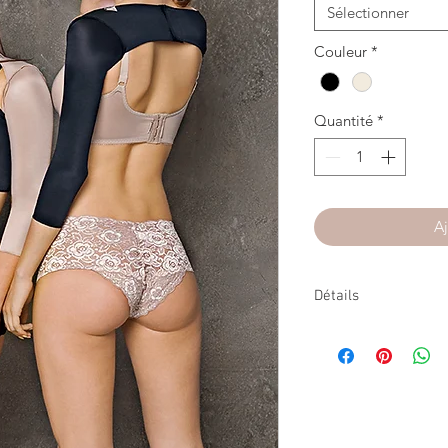
Sélectionner
Couleur
*
Quantité
*
Aj
Détails
MANCHES DE CONTEN
Fixées dans le dos par
Tissu - Polyamide et é
Produit non remboursab