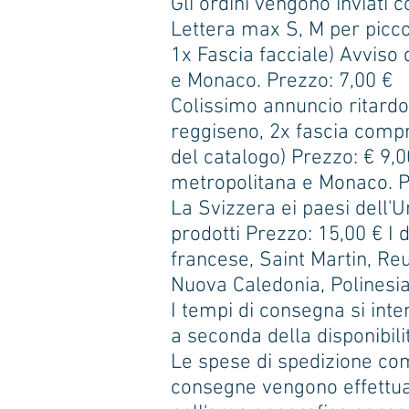
Gli ordini vengono inviati c
Lettera max S, M per picco
1x Fascia facciale) Avviso 
e Monaco. Prezzo: 7,00 €
Colissimo annuncio ritardo 
reggiseno, 2x fascia compre
del catalogo) Prezzo: € 9,
metropolitana e Monaco. Per
La Svizzera ei paesi dell'U
prodotti Prezzo: 15,00 € I 
francese, Saint Martin, Re
Nuova Caledonia, Polinesia
I tempi di consegna si inte
a seconda della disponibili
Le spese di spedizione com
consegne vengono effettuat