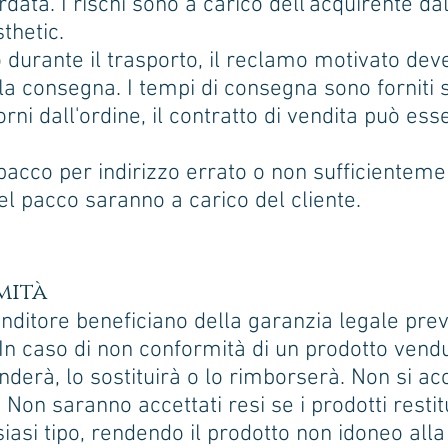
data. I rischi sono a carico dell'acquirente da
sthetic.
durante il trasporto, il reclamo motivato dev
la consegna. I tempi di consegna sono forniti so
rni dall'ordine, il contratto di vendita può ess
 pacco per indirizzo errato o non sufficienteme
del pacco saranno a carico del cliente.
mità
 venditore beneficiano della garanzia legale prev
 In caso di non conformità di un prodotto vendu
enderà, lo sostituirà o lo rimborserà. Non si a
Non saranno accettati resi se i prodotti restitu
iasi tipo, rendendo il prodotto non idoneo alla v